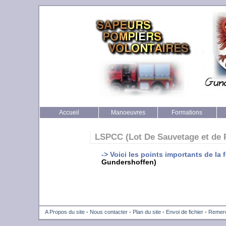
Accueil
Manoeuvres
Formations
LSPCC (Lot De Sauvetage et de P
-> Voici les points importants de l
Gundershoffen)
A Propos du site
-
Nous contacter
-
Plan du site
-
Envoi de fichier
-
Remer